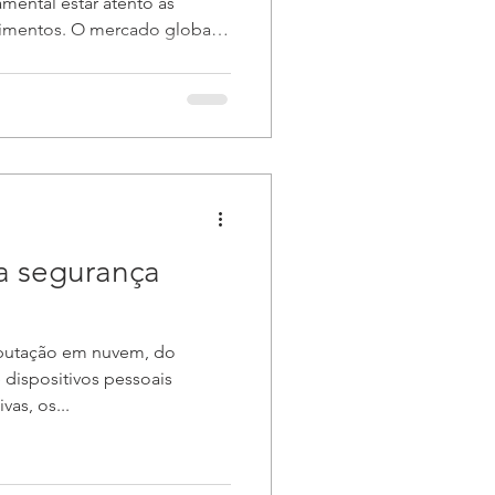
damental estar atento às
rimentos. O mercado global
HBM) enfrenta pressões
os diretos na
e nos custos para os
o de 2026. Compartilhamos
 que sua empresa possa se
 A demanda explosiva de data
 segurança
putação em nuvem, do
 dispositivos pessoais
as, os...