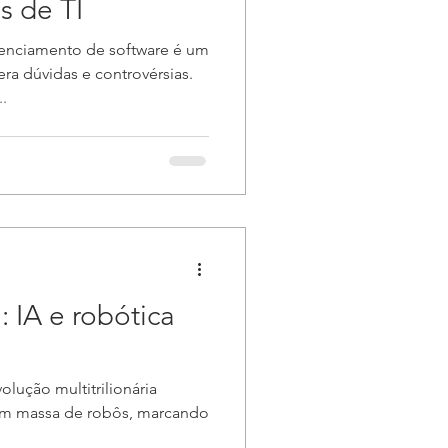
s de TI
cenciamento de software é um
a dúvidas e controvérsias.
..
: IA e robótica
lução multitrilionária
em massa de robôs, marcando