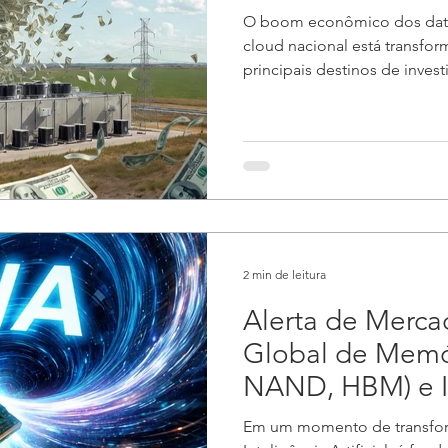
O boom econômico dos data c
cloud nacional está transfo
principais destinos de inves
Latina. Em 2025 e início de 
anúncios bilionários, impul
por IA, nuvem e processam
mergulhar nos detalhes de
trilhões em aportes, empreg
digital. O Brasil atraiu
2 min de leitura
Alerta de Merca
Global de Memó
NAND, HBM) e I
2025/2026
Em um momento de transfor