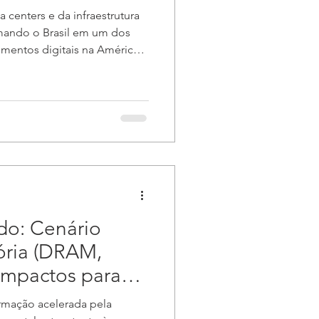
enters e da infraestrutura
rmando o Brasil em um dos
timentos digitais na América
2026, o setor explodiu com
sionados pela demanda global
ento de dados. Vamos
sse movimento que promete
os e debate sobre soberania
 atenção mundial graças à ma
do: Cenário
ria (DRAM,
mpactos para
mação acelerada pela