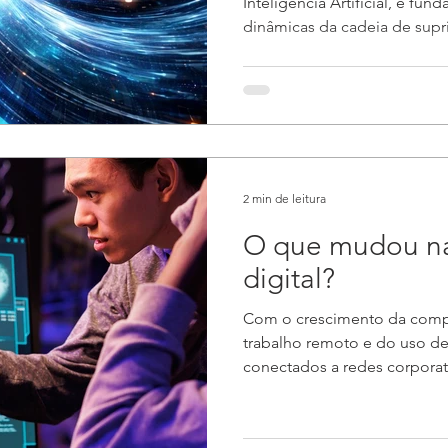
Inteligência Artificial, é fun
dinâmicas da cadeia de sup
de memória (DRAM, NAND e 
sem precedentes, com reflex
disponibilidade, nos prazos 
próximos meses e todo o an
este alerta estratégico para
planejar com antecedência.
centers para IA está redir
2 min de leitura
O que mudou na
digital?
Com o crescimento da com
trabalho remoto e do uso de
conectados a redes corporativ