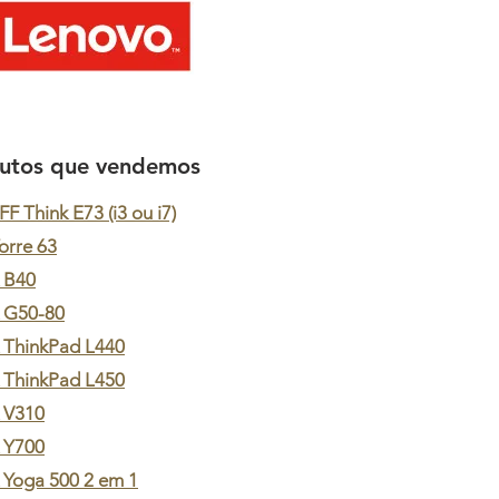
utos que vendemos
F Think E73 (i3 ou i7)
orre 63
 B40
 G50-80
 ThinkPad L440
 ThinkPad L450
 V310
 Y700
Yoga 500 2 em 1