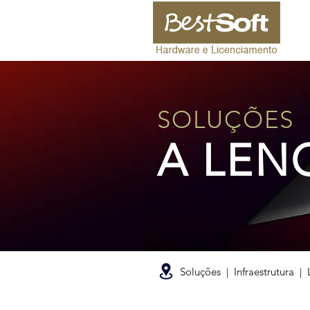
SOLUÇÕES
A LEN
Soluções | Infraestrutura |