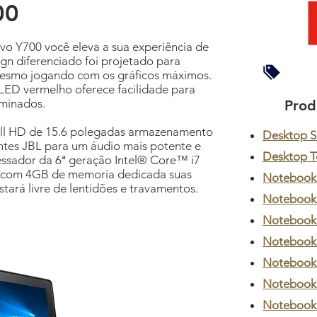
00
 Y700 você eleva a sua experiência de
ign diferenciado foi projetado para
mesmo jogando com os gráficos máximos.
LED vermelho oferece facilidade para
uminados.
Prod
ull HD de 15.6 polegadas armazenamento
Desktop SF
antes JBL para um áudio mais potente e
Desktop T
ssador da 6ª geração Intel® Core™ i7
 com 4GB de memoria dedicada suas
Notebook
tará livre de lentidões e travamentos.
Notebook
Notebook
Notebook
Notebook
Notebook
Notebook 