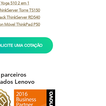
Yoga 510 2 em 1
hinkServer Torre TS150
Rack ThinkServer RD540
on Móvel ThinkPad P50
LICITE UMA COTAÇÃO
parceiros
icados Lenovo