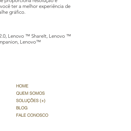
ue proporciona resolução e
você ter a melhor experiência de
lhe gráfico.
2.0, Lenovo ™ ShareIt, Lenovo ™
ompanion, Lenovo™
HOME
QUEM SOMOS
SOLUÇÕES (+)
BLOG
FALE CONOSCO