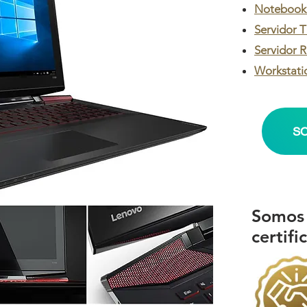
Notebook 
Servidor T
Servidor 
Workstati
SO
Somos 
certif